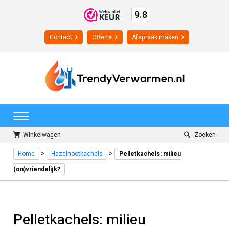
9.8
Contact
Offerte
Afspraak maken
Winkelwagen
Zoeken
>
>
Home
Hazelnootkachels
Pelletkachels: milieu
(on)vriendelijk?
Pelletkachels: milieu