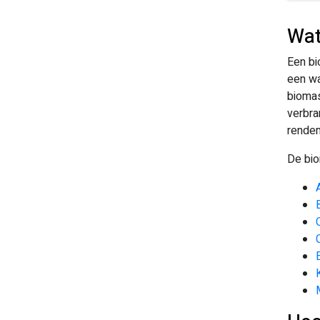
Wat
Een bi
een wa
biomas
verbra
rendem
De bio