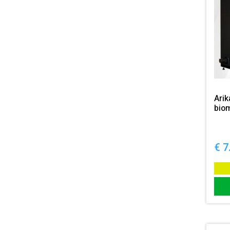
Ari
bio
€
7