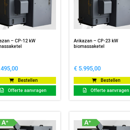
kazan – CP-12 kW
Arikazan – CP-23 kW
massaketel
biomassaketel
.495,00
€
5.995,00
Bestellen
Bestellen
Offerte aanvragen
Offerte aanvragen