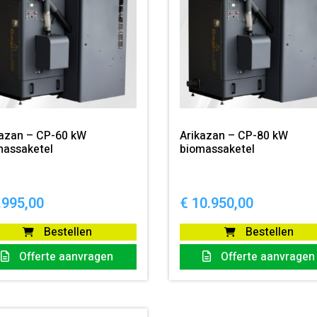
kazan – CP-60 kW
Arikazan – CP-80 kW
massaketel
biomassaketel
.995,00
€
10.950,00
Bestellen
Bestellen
Offerte aanvragen
Offerte aanvragen