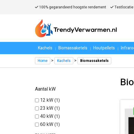
100% gegarandeerd hoogste rendement
Testlocatie
Kachels
Biomassaketels
Houtpellets
Infrar
>
>
Home
Kachels
Biomassaketels
Bi
Aantal kW
12 kW
1
23 kW
1
40 kW
1
60 kW
1
80 kW
1