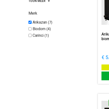
TOON MEER
100 kW
1
150 kW
1
Merk
Arikazan
7
Biodom
4
Ari
Carinci
1
bio
€
5