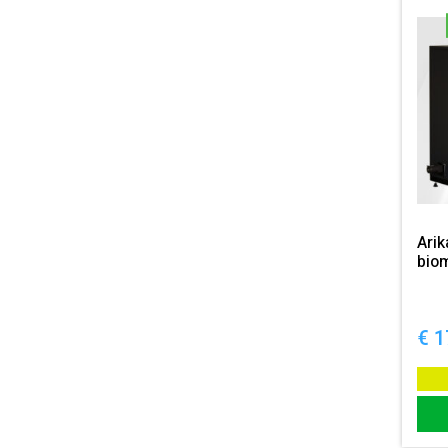
Ari
bio
€
1