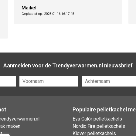
Maikel
Geplaatst op: 2023-01-16 16:17:45
Aanmelden voor de Trendyverwarmen.nl nieuwsbrief
act
Populaire pelletkachel m
rendyverwarmen.nl
Eva Calòr pelletkachels
aak maken
Nordic Fire pelletkachels
t
Klover pelletkachels