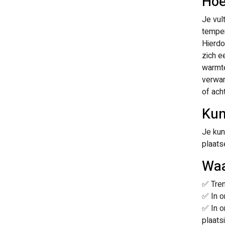
Hoe
Je vul
temper
Hierdo
zich e
warmte
verwar
of ach
Kun
Je kun
plaats
Waa
✅ Tren
✅ In on
✅ In o
plaatsi