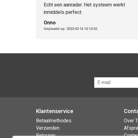
Echt een aanrader. Het systeem werkt
inmiddels perfect.
Onno
Geplaatst op: 2023-02-16 10:10:02
Klantenservice
Cont
Betaalmethodes
Over T
Verzenden
Afspr
Retouren
Contac