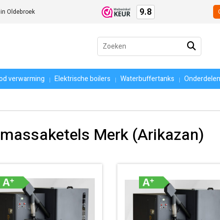
9.8
 in Oldebroek
Zoeken
naar:
ood verwarming
Elektrische boilers
Waterbuffertanks
Onderdele
omassaketels Merk (Arikazan)