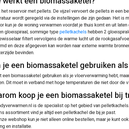
 werkt een biomassaketel?
t het reservoir met pellets. De vijzel vervoert de pellets in een b
atuur wordt geregeld via de instellingen die zijn gedaan. Het is m
or kun je de woning verwarmen voordat je thuis komt en uit laten
en gloeispiraal, sommige type
pelletkachels
hebben 2 gloeispirale
wisselaar filtert vervolgens de warme lucht uit de rookgasafvoe
md en deze afgegeven kan worden naar externe warmte bronnen.
terzijde bevinden.
 je een biomassaketel gebruiken als
t een biomassaketel gebruiken als je vloerverwarming hebt, maa
en. Dit moet in verband met hoge temperaturen die niet door de
rom koop je een biomassaketel bij 
dyverwarmen.nl is de specialist op het gebied van pelletkachels
s assortiment vind je altijd een pelletkachel die bij je past.
nze webshop kun je niet alleen online bestellen, maar je kunt oo
ng en installatie.