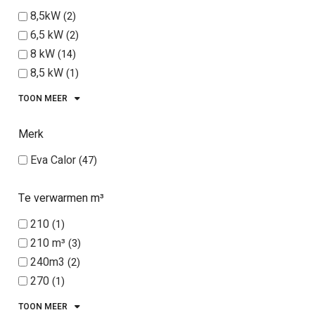
8,5kW
2
6,5 kW
2
8 kW
14
8,5 kW
1
10 kW
13
TOON MEER
11 kW
1
12,5kW
6
Merk
14 kW
7
Eva Calor
47
Te verwarmen m³
210
1
210 m³
3
240m3
2
270
1
270 m³
3
TOON MEER