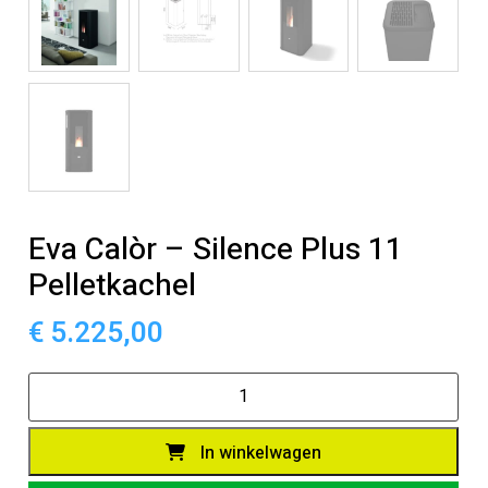
Eva Calòr – Silence Plus 11
Pelletkachel
€
5.225,00
Eva
Calòr
-
In winkelwagen
Silence