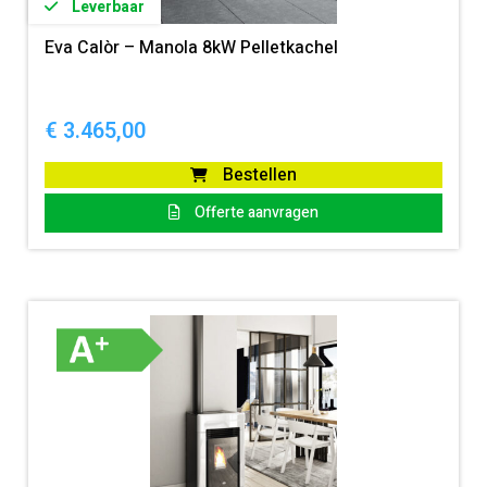
Leverbaar
WiFi module
Eva Calòr – Manola 8kW Pelletkachel
Optioneel
Energie label
€
3.465,00
A+
Bestellen
Te verwarmen m³
Offerte aanvragen
270