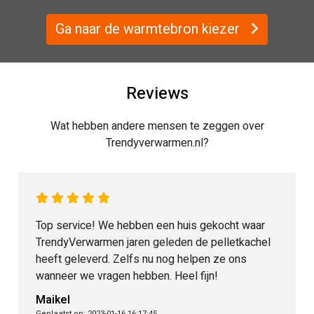
Ga naar de warmtebron kiezer
Reviews
Wat hebben andere mensen te zeggen over
Trendyverwarmen.nl?
t waar
Trendy Eco heeft geweldig goed, geduldig,
etkachel
vakkundig en snel geholpen bij een storing v
ons
mijn pellet-cv. Ze laten je zeker niet in de kou
zitten! Fijn dat zulke service nog te vinden is.
Marnix Simonis
Geplaatst op: 2022-11-24 14:32:37