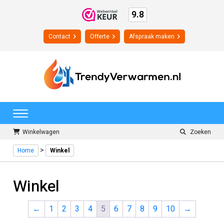
9.8
Contact
Offerte
Afspraak maken
Winkelwagen
Zoeken
>
Home
Winkel
Winkel
←
1
2
3
4
5
6
7
8
9
10
→