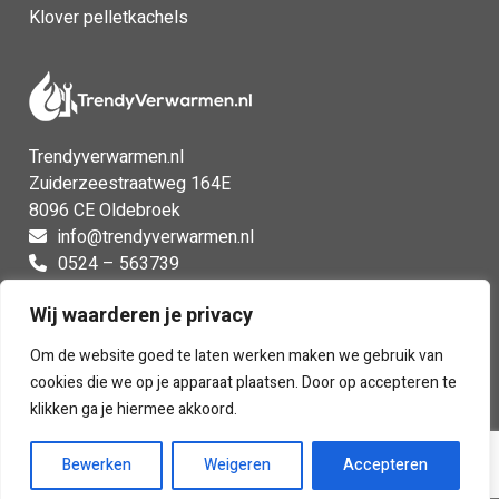
Klover pelletkachels
Trendyverwarmen.nl
Zuiderzeestraatweg 164E
8096 CE Oldebroek
info@trendyverwarmen.nl
0524 – 563739
0524 – 563739
Wij waarderen je privacy
Facebook
Instagram
Om de website goed te laten werken maken we gebruik van
cookies die we op je apparaat plaatsen. Door op accepteren te
klikken ga je hiermee akkoord.
Bewerken
Weigeren
Accepteren
Voorwaarden
|
Privacy
| Webdesign:
Insomedia