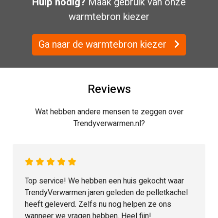
Hulp nodig?
Maak gebruik van onze
warmtebron kiezer
Ga naar de warmtebron kiezer
Reviews
Wat hebben andere mensen te zeggen over
Trendyverwarmen.nl?
Trendy Eco heeft geweldig goed, geduldig,
vakkundig en snel geholpen bij een storing van
mijn pellet-cv. Ze laten je zeker niet in de kou
zitten! Fijn dat zulke service nog te vinden is.