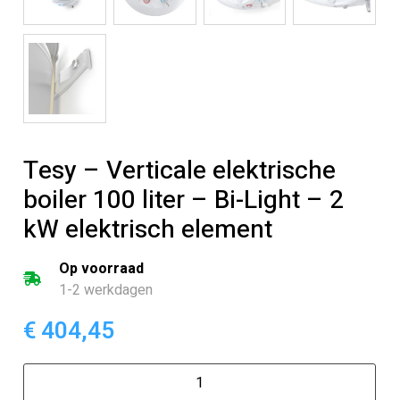
Tesy – Verticale elektrische
boiler 100 liter – Bi-Light – 2
kW elektrisch element
Op voorraad
1-2 werkdagen
€
404,45
Tesy
-