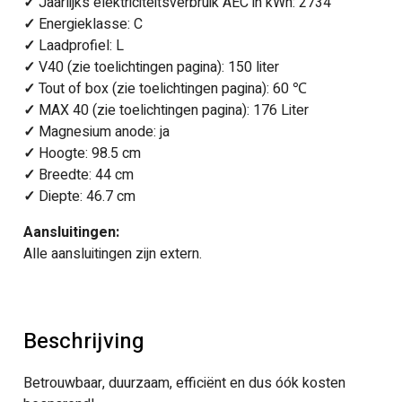
✓
Jaarlijks elektriciteitsverbruik AEC in kWh: 2734
✓
Energieklasse: C
✓
Laadprofiel: L
✓
V40 (zie toelichtingen pagina): 150 liter
✓
Tout of box (zie toelichtingen pagina): 60 ℃
✓
MAX 40 (zie toelichtingen pagina): 176 Liter
✓
Magnesium anode: ja
✓
Hoogte: 98.5 cm
✓
Breedte: 44 cm
✓
Diepte: 46.7 cm
Aansluitingen:
Alle aansluitingen zijn extern.
Beschrijving
Betrouwbaar, duurzaam, efficiënt en dus óók kosten