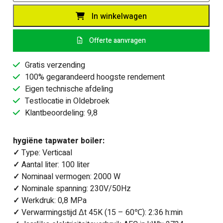
Verticale
In winkelwagen
elektrische
boiler
Offerte aanvragen
100
liter
Gratis verzending
-
100% gegarandeerd hoogste rendement
Bi-
Eigen technische afdeling
Light
Testlocatie in Oldebroek
-
Klantbeoordeling: 9,8
2
kW
elektrisch
hygiëne tapwater boiler:
element
✓
Type: Verticaal
aantal
✓
Aantal liter: 100 liter
✓
Nominaal vermogen: 2000 W
✓
Nominale spanning: 230V/50Hz
✓
Werkdruk: 0,8 MPa
✓
Verwarmingstijd Δt 45K (15 – 60℃): 2:36 h:min