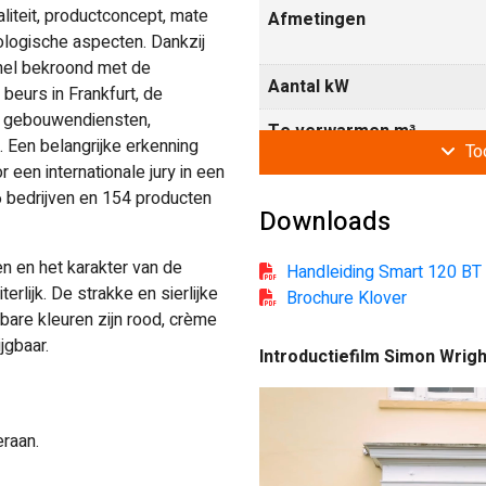
aliteit, productconcept, mate
Afmetingen
ologische aspecten. Dankzij
chel bekroond met de
Aantal kW
 beurs in Frankfurt, de
, gebouwendiensten,
Te verwarmen m³
. Een belangrijke erkenning
To
 een internationale jury in een
 bedrijven en 154 producten
Inhoud pelletreservoir
Downloads
Diameter rookgasafvoer
 en het karakter van de
Handleiding Smart 120 BT
rlijk. De strakke en sierlijke
Brochure Klover
kbare kleuren zijn rood, crème
Diameter luchttoevoer
jgbaar.
Introductiefilm Simon Wrigh
Videospeler
Koudwateraansluiting
raan.
Warmwateraansluiting