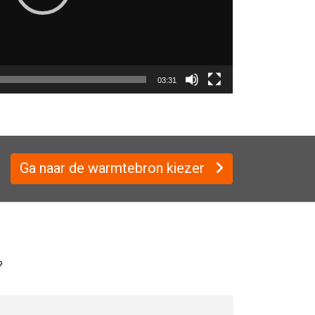
03:31
Ga naar de warmtebron kiezer
?