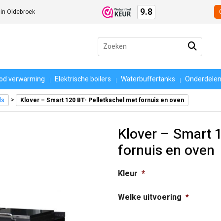
9.8
 in Oldebroek
Zoeken
naar:
ood verwarming
Elektrische boilers
Waterbuffertanks
Onderdele
>
ls
Klover – Smart 120 BT- Pelletkachel met fornuis en oven
Klover – Smart 1
fornuis en oven
Kleur
*
Welke uitvoering
*