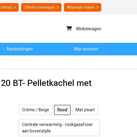
Contact
Offerte
aanvragen
Afspraak maken
Winkelwagen
n
Aanbiedingen
Mijn account
20 BT- Pelletkachel met
Crème / Beige
Rood
Mat zwart
Centrale verwarming - rookgasafvoer
aan bovenzijde