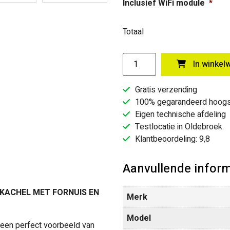
Inclusief WiFi module
*
Totaal
Klover
In winkel
-
Smart
Gratis verzending
120
100% gegarandeerd hoogs
BT-
Eigen technische afdeling
Pelletkachel
Testlocatie in Oldebroek
met
Klantbeoordeling: 9,8
fornuis
en
Aanvullende inform
oven
aantal
KACHEL MET FORNUIS EN
Merk
Model
een perfect voorbeeld van