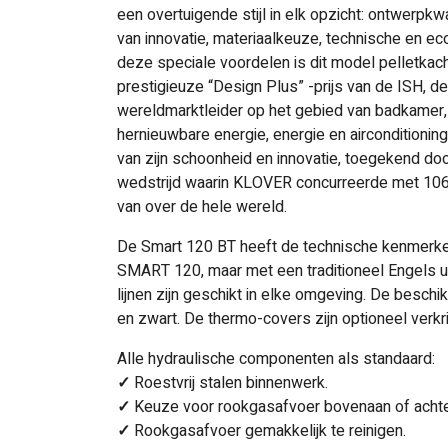
een overtuigende stijl in elk opzicht: ontwerpkw
van innovatie, materiaalkeuze, technische en ec
deze speciale voordelen is dit model pelletka
prestigieuze “Design Plus” -prijs van de ISH, de
wereldmarktleider op het gebied van badkamer
hernieuwbare energie, energie en airconditioning
van zijn schoonheid en innovatie, toegekend door
wedstrijd waarin KLOVER concurreerde met 106
van over de hele wereld.
De Smart 120 BT heeft de technische kenmerken
SMART 120, maar met een traditioneel Engels uite
lijnen zijn geschikt in elke omgeving. De beschi
en zwart. De thermo-covers zijn optioneel verkri
Alle hydraulische componenten als standaard:
✓
Roestvrij stalen binnenwerk.
✓
Keuze voor rookgasafvoer bovenaan of achte
✓
Rookgasafvoer gemakkelijk te reinigen.