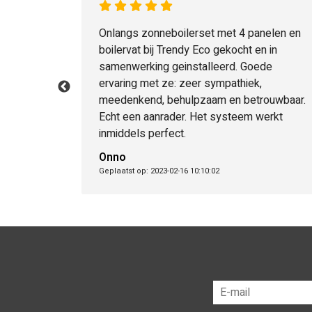
. Goed
Onlangs zonneboilerset met 4 panelen en
atie goede
boilervat bij Trendy Eco gekocht en in
ers echt
samenwerking geinstalleerd. Goede
ervaring met ze: zeer sympathiek,
meedenkend, behulpzaam en betrouwbaar.
Echt een aanrader. Het systeem werkt
inmiddels perfect.
Onno
Geplaatst op: 2023-02-16 10:10:02