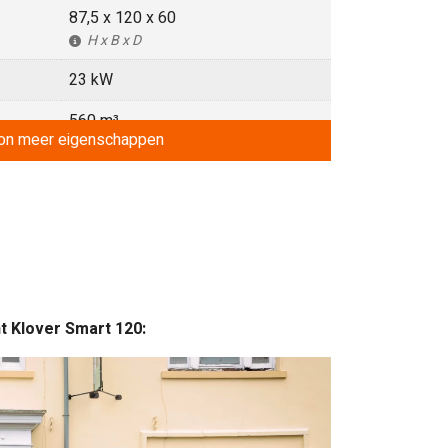
87,5 x 120 x 60
H x B x D
23 kW
560 m³
on
meer
eigenschappen
(max) bij goede isolatie
32
kg
100
mm
50
t Klover Smart 120:
mm
3/4"
3/4″