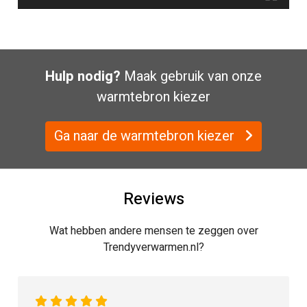
Gewicht [kg]
135
kg
Inhoud pelletreservoir
Hulp nodig?
Maak gebruik van onze
20
warmtebron kiezer
kg
Pellet verbruik
Ga naar de warmtebron kiezer
0.7 – 1.76 kg / per uur
(min - max)
Rendement
Reviews
91.8
Wat hebben andere mensen te zeggen over
%
Trendyverwarmen.nl?
Brandduur
11 – 28 uur