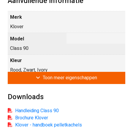
Aanvullende informatie
Merk
Klover
Model
Class 90
Kleur
Rood, Zwart, Ivory
Toon
meer
eigenschappen
Afmetingen
108 x 54 x 50
Downloads
H x B x D
Minimaal vermogen
Handleiding Class 90
Brochure Klover
2.5 kW
Klover - handboek pelletkachels
Maximaal vermogen