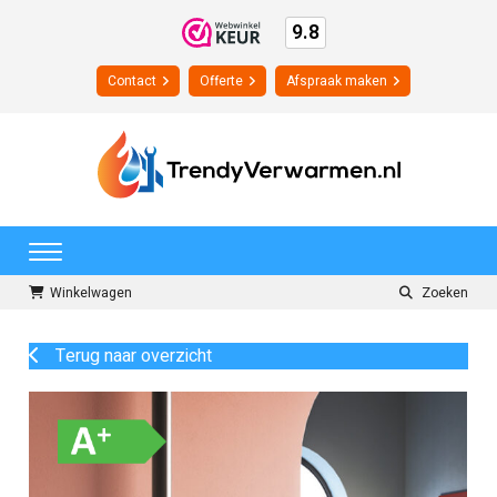
9.8
Contact
Offerte
Afspraak maken
Winkelwagen
Zoeken
Terug naar overzicht