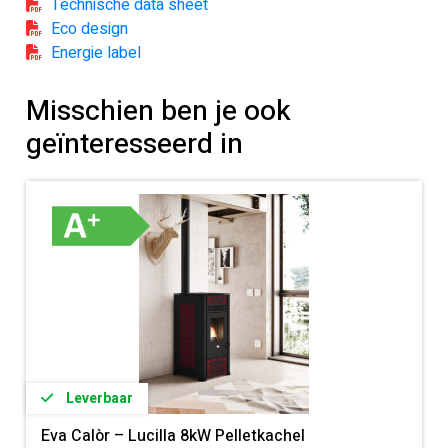
Technische data sheet
Inhoud pelletreservoir
Eco design
13,5 kg
Energie label
Afmeting (BxDxH) cm
Misschien ben je ook
44,9 x 51,7 x 97,4
geïnteresseerd in
Display
6-toets LED
WiFi module
Optioneel
Te verwarmen m³
160 m³
Leverbaar
Eva Calòr – Lucilla 8kW Pelletkachel