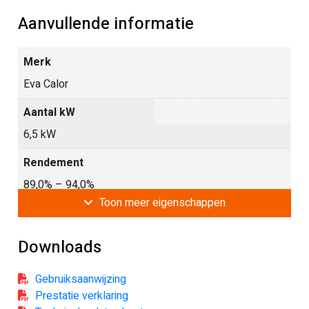
Aanvullende informatie
Merk
Eva Calor
Aantal kW
6,5 kW
Rendement
89,0% – 94,0%
Toon
meer
eigenschappen
Pellet verbruik
0,6 kg/u – 1,6 kg/u
Downloads
Gewicht [kg]
Gebruiksaanwijzing
68 kg
Prestatie verklaring