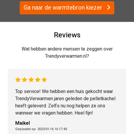
Ga naar de warmtebron kiezer
Reviews
Wat hebben andere mensen te zeggen over
Trendyverwarmen.nl?
Trendy Eco heeft geweldig goed, geduldig,
vakkundig en snel geholpen bij een storing van
mijn pellet-cv. Ze laten je zeker niet in de kou
zitten! Fijn dat zulke service nog te vinden is.
Marnix Simonis
Geplaatst op: 2022-11-24 14:32:37