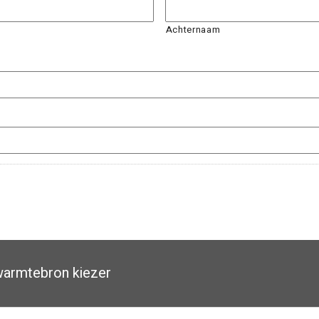
Achternaam
armtebron kiezer