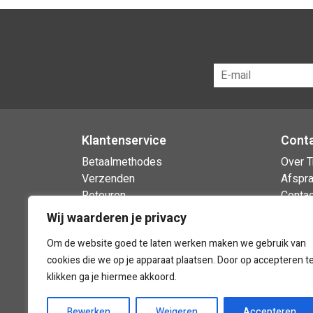
Klantenservice
Cont
Betaalmethodes
Over T
Verzenden
Afspr
Retouren
Contac
Garantie & klachten
Openin
Wij waarderen je privacy
Storin
Om de website goed te laten werken maken we gebruik van
Onderh
cookies die we op je apparaat plaatsen. Door op accepteren t
klikken ga je hiermee akkoord.
Bewerken
Weigeren
Accepteren