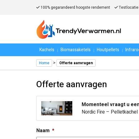
100% gegarandeerd hoogste rendement
Testlocatie
Kachels
Biomassaketels
Houtpellets
Infrar
>
Home
Offerte aanvragen
Offerte aanvragen
Momenteel vraagt u een 
Nordic Fire – Pelletkache
Naam
*