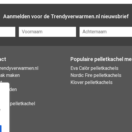
Aanmelden voor de Trendyverwarmen.nl nieuwsbrief
act
Populaire pelletkachel m
rendyverwarmen.nl
Eva Calòr pelletkachels
aak maken
Nordic Fire pelletkachels
t
Klover pelletkachels
gstijden
gen
oud pelletkachel
e