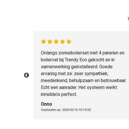
. Goed
Onlangs zonneboilerset met 4 panelen en
atie goede
boilervat bij Trendy Eco gekocht en in
ers echt
samenwerking geinstalleerd. Goede
ervaring met ze: zeer sympathiek,
meedenkend, behulpzaam en betrouwbaar.
Echt een aanrader. Het systeem werkt
inmiddels perfect.
Onno
Geplaatst op: 2023-02-16 10:10:02