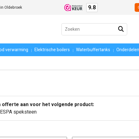
9.8
 in Oldebroek
Zoeken
naar:
ood verwarming
Elektrische boilers
Waterbuffertanks
Onderdele
offerte aan voor het volgende product:
l ESPA speksteen