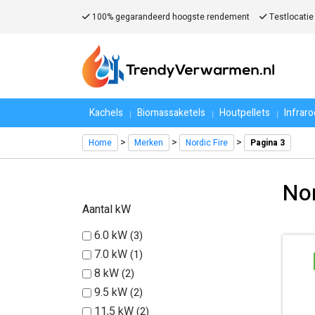
100% gegarandeerd hoogste rendement
Testlocatie
Kachels
Biomassaketels
Houtpellets
Infrar
>
>
>
Home
Merken
Nordic Fire
Pagina 3
Nor
Aantal kW
6.0 kW
3
7.0 kW
1
8 kW
2
9.5 kW
2
11,5 kW
2