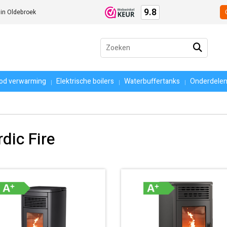
9.8
 in Oldebroek
Zoeken
naar:
ood verwarming
Elektrische boilers
Waterbuffertanks
Onderdele
dic Fire