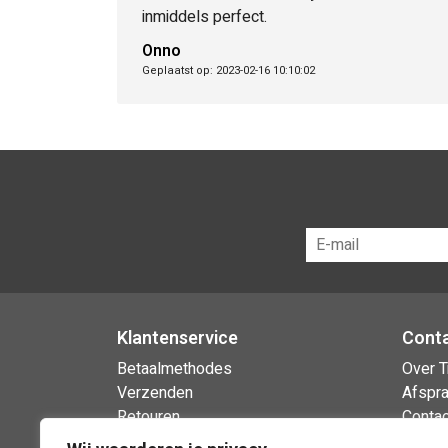
inmiddels perfect.
Onno
Geplaatst op: 2023-02-16 10:10:02
Klantenservice
Cont
Betaalmethodes
Over T
Verzenden
Afspr
Retouren
Contac
Garantie & klachten
Openin