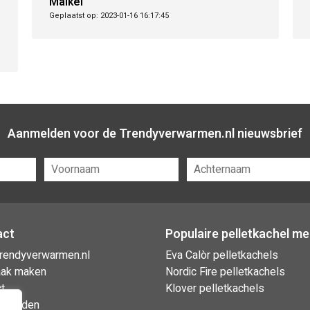
Maikel
Geplaatst op: 2023-01-16 16:17:45
Aanmelden voor de Trendyverwarmen.nl nieuwsbrief
act
Populaire pelletkachel m
rendyverwarmen.nl
Eva Calòr pelletkachels
aak maken
Nordic Fire pelletkachels
t
Klover pelletkachels
gstijden