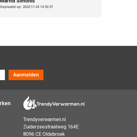
Marnix Simonis
Geplaatst op: 2022-11-24 14:32:37
Aanmelden
erken
Trendyverwarmen.nl
Zuiderzeestraatweg 164E
8096 CE Oldebroek