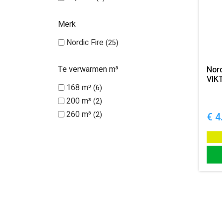
Merk
Nordic Fire
25
Te verwarmen m³
Nord
VIK
168 m³
6
200 m³
2
260 m³
2
€
4