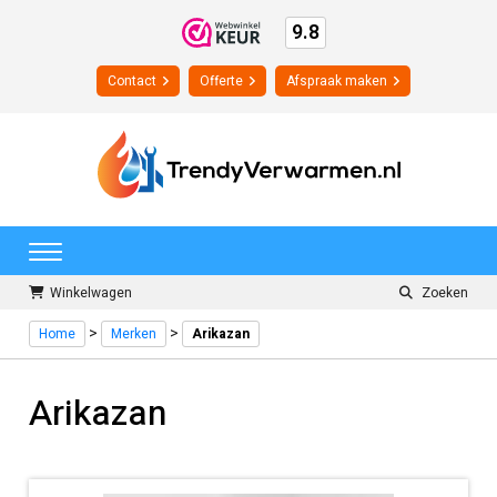
9.8
Contact
Offerte
Afspraak maken
Winkelwagen
Zoeken
>
>
Home
Merken
Arikazan
Arikazan