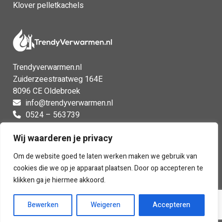
Klover pelletkachels
Trendyverwarmen.nl
Zuiderzeestraatweg 164E
8096 CE Oldebroek
info@trendyverwarmen.nl
0524 – 563739
0524 – 563739
Wij waarderen je privacy
Facebook
Instagram
Om de website goed te laten werken maken we gebruik van
cookies die we op je apparaat plaatsen. Door op accepteren te
klikken ga je hiermee akkoord.
Bewerken
Weigeren
Accepteren
Voorwaarden
|
Privacy
| Webdesign:
Insomedia