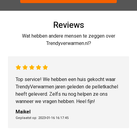
Reviews
Wat hebben andere mensen te zeggen over
Trendyverwarmen.nl?
t waar
Trendy Eco heeft geweldig goed, geduldig,
etkachel
vakkundig en snel geholpen bij een storing v
ons
mijn pellet-cv. Ze laten je zeker niet in de kou
zitten! Fijn dat zulke service nog te vinden is.
Marnix Simonis
Geplaatst op: 2022-11-24 14:32:37