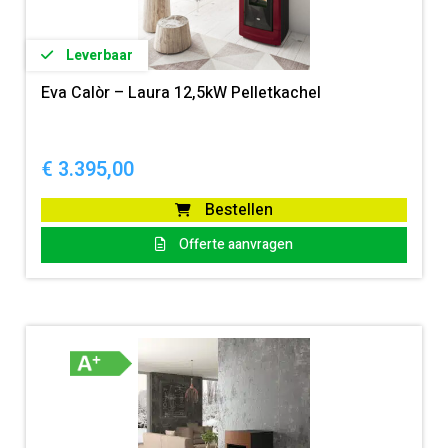
320 m³
10
350 m³
4
Leverbaar
420 m³
1
Eva Calòr – Laura 12,5kW Pelletkachel
€
3.395,00
Bestellen
Offerte aanvragen