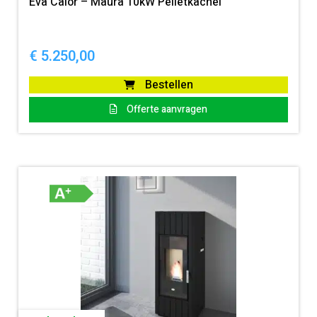
Eva Calòr – Maura 10kW Pelletkachel
€
5.250,00
Bestellen
Offerte aanvragen